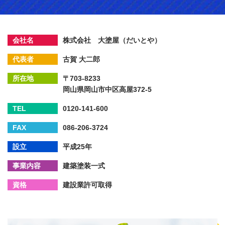
会社名
株式会社 大塗屋（だいとや）
代表者
古賀 大二郎
所在地
〒703-8233
岡山県岡山市中区高屋372-5
TEL
0120-141-600
FAX
086-206-3724
設立
平成25年
事業内容
建築塗装一式
資格
建設業許可取得