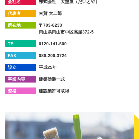
会社名
株式会社 大塗屋（だいとや）
代表者
古賀 大二郎
所在地
〒703-8233
岡山県岡山市中区高屋372-5
TEL
0120-141-600
FAX
086-206-3724
設立
平成25年
事業内容
建築塗装一式
資格
建設業許可取得