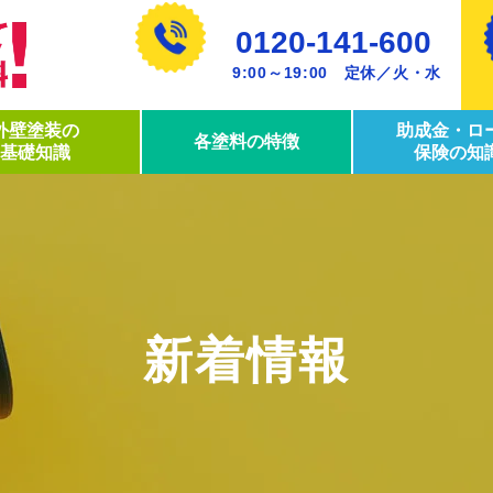
0120-141-600
9:00～19:00 定休／火・水
外壁塗装の
助成金・ロ
各塗料の特徴
基礎知識
保険の知
新着情報