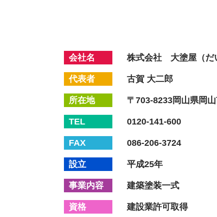
会社名
株式会社 大塗屋（だ
代表者
古賀 大二郎
所在地
〒703-8233
岡山県岡山市
TEL
0120-141-600
FAX
086-206-3724
設立
平成25年
事業内容
建築塗装一式
資格
建設業許可取得