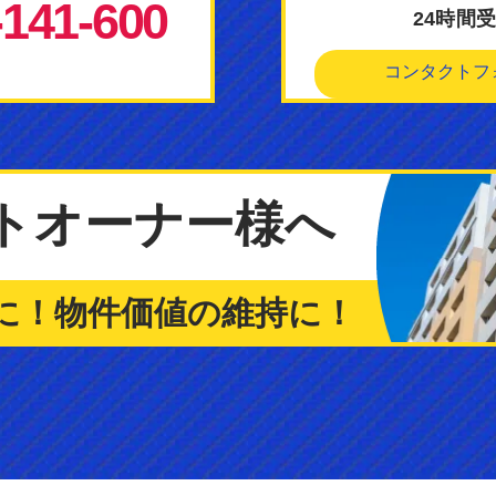
-141-600
24時間
コンタクトフ
ト
オーナー様へ
に！
物件価値の維持に！