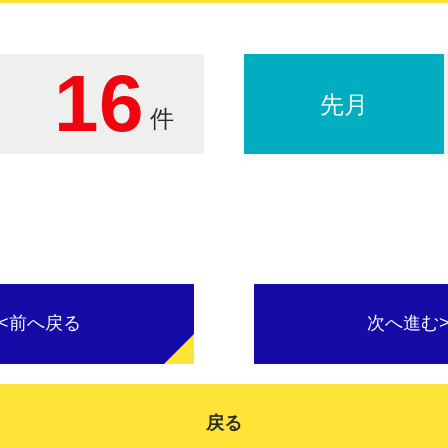
16
先月
件
<<前へ戻る
次へ進む>
戻る