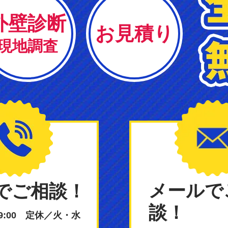
外壁診断
お見積り
現地調査
メールで
でご相談！
談！
19:00 定休／火・水