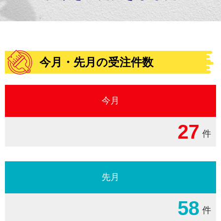
今月・先月の受注件数
今月
27
件
先月
58
件