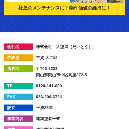
社屋のメンテナンスに！
物件価値の維持に！
会社名
株式会社 大塗屋（だいとや）
代表者
古賀 大二郎
所在地
〒703-8233
岡山県岡山市中区高屋372-5
TEL
0120-141-600
FAX
086-206-3724
設立
平成25年
事業内容
建築塗装一式